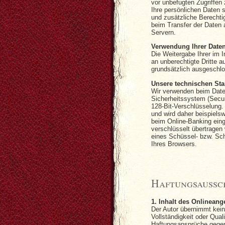
vor unbefugten Zugriffen
Ihre persönlichen Daten 
und zusätzliche Berechti
beim Transfer der Daten 
Servern.
Verwendung Ihrer Date
Die Weitergabe Ihrer im 
an unberechtigte Dritte a
grundsätzlich ausgeschl
Unsere technischen St
Wir verwenden beim Date
Sicherheitssystem (Secur
128-Bit-Verschlüsselung.
und wird daher beispiel
beim Online-Banking eing
verschlüsselt übertragen
eines Schüssel- bzw. Sch
Ihres Browsers.
Haftungsaussc
1. Inhalt des Onlineang
Der Autor übernimmt keine
Vollständigkeit oder Quali
Haftungsansprüche gegen