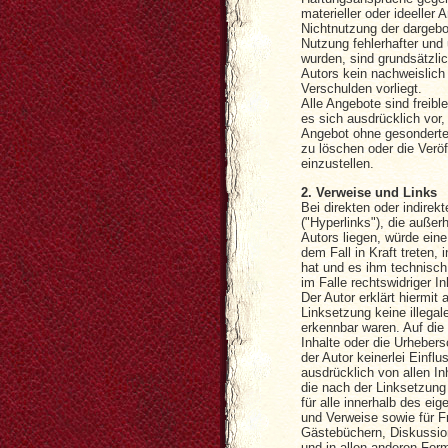
materieller oder ideeller 
Nichtnutzung der dargebo
Nutzung fehlerhafter und 
wurden, sind grundsätzli
Autors kein nachweislich 
Verschulden vorliegt.
Alle Angebote sind freibl
es sich ausdrücklich vor,
Angebot ohne gesonderte
zu löschen oder die Veröf
einzustellen.
2. Verweise und Links
Bei direkten oder indire
("Hyperlinks"), die auße
Autors liegen, würde eine
dem Fall in Kraft treten,
hat und es ihm technisc
im Falle rechtswidriger In
Der Autor erklärt hiermit
Linksetzung keine illegal
erkennbar waren. Auf die 
Inhalte oder die Urhebers
der Autor keinerlei Einflu
ausdrücklich von allen Inh
die nach der Linksetzung 
für alle innerhalb des ei
und Verweise sowie für F
Gästebüchern, Diskussion
und in allen anderen For