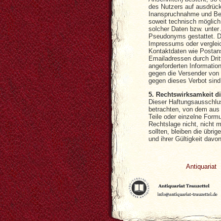
des Nutzers auf ausdrückli
Inanspruchnahme und Beza
soweit technisch möglic
solcher Daten bzw. unter
Pseudonyms gestattet. 
Impressums oder vergleic
Kontaktdaten wie Postan
Emailadressen durch Drit
angeforderten Information
gegen die Versender von
gegen dieses Verbot sind
5. Rechtswirksamkeit d
Dieser Haftungsausschlus
betrachten, von dem aus 
Teile oder einzelne Form
Rechtslage nicht, nicht m
sollten, bleiben die übri
und ihrer Gültigkeit davo
Antiquariat