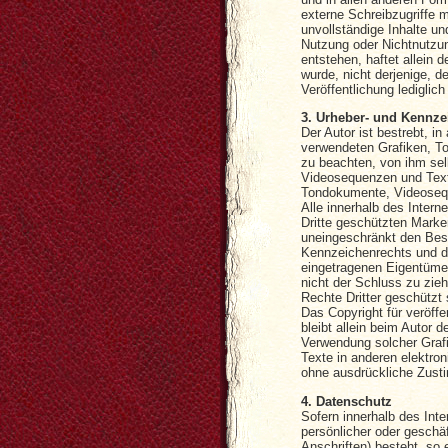
externe Schreibzugriffe mö
unvollständige Inhalte u
Nutzung oder Nichtnutzun
entstehen, haftet allein 
wurde, nicht derjenige, de
Veröffentlichung lediglich
3. Urheber- und Kennze
Der Autor ist bestrebt, in
verwendeten Grafiken, 
zu beachten, von ihm sel
Videosequenzen und Texte
Tondokumente, Videosequ
Alle innerhalb des Inter
Dritte geschützten Marke
uneingeschränkt den Bes
Kennzeichenrechts und de
eingetragenen Eigentümer
nicht der Schluss zu zie
Rechte Dritter geschützt 
Das Copyright für veröffe
bleibt allein beim Autor d
Verwendung solcher Gra
Texte in anderen elektron
ohne ausdrückliche Zusti
4. Datenschutz
Sofern innerhalb des Int
persönlicher oder geschä
Anschriften) besteht, so 