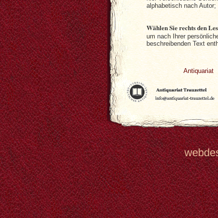
alphabetisch nach Autor;
Wählen Sie rechts den Le
um nach Ihrer persönlich
beschreibenden Text entha
Antiquariat
webde