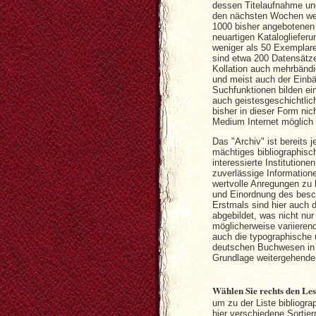
dessen Titelaufnahme und
den nächsten Wochen wer
1000 bisher angebotenen
neuartigen Kataloglieferu
weniger als 50 Exemplare
sind etwa 200 Datensätze
Kollation auch mehrbändig
und meist auch der Einbä
Suchfunktionen bilden ein
auch geistesgeschichtlich
bisher in dieser Form nic
Medium Internet möglich
Das "Archiv" ist bereits j
mächtiges bibliographisc
interessierte Institutione
zuverlässige Information
wertvolle Anregungen zu 
und Einordnung des besc
Erstmals sind hier auch d
abgebildet, was nicht nur
möglicherweise variieren
auch die typographische 
deutschen Buchwesen in d
Grundlage weitergehender
Wählen Sie rechts den Le
um zu der Liste bibliogra
hier verschiedene Sortie